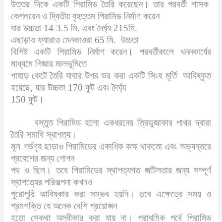
উত্তর দিকে একটি পিরামিড তৈরি করেছেন। তার পরবর্তী শাসক
কেপলরেন ও দ্বিতীয় বৃহত্তম পিরামিড নির্মাণ করেন
যার উচ্চতা 14 3.5 মি. এবং দৈর্ঘ্য 215মি.
এছাড়াও ফ্যারাও মেনকাওরা 65 মি. উচ্চতা
বিশিষ্ট একটি পিরামিড নির্মাণ করেন। পরবর্তীকালে খননকার্যের
মাধ্যমে গিজার মালভূমিতে
পাহাড় কেটে তৈরি যাবার উপর ভর করা একটি সিংহ মূর্তি আবিষ্কৃত
হয়েছে, যার উচ্চতা 170 ফুট এবং দৈর্ঘ্য
150 ফুট।
বস্তুত পিরামিড হলো একধরনের ত্রিভুজাকার পাথর দ্বারা
তৈরি সমাধি স্থাপত্য।
মূল গর্ভগৃহ ছাড়াও পিরামিডের একাধিক কক্ষ থাকতো এবং অভ্যন্তরে
প্রবেশের জন্য গোপন
পথ ও ছিল। তবে পিরামিডের স্থাপত্যগত জটিলতার জন্য সম্পূর্ণ
স্থাপত্যের পরিকল্পনা কখনও
পুরোপুরি আবিষ্কার করা সম্ভব হয়নি। তবে এক্ষেত্রে সময় ও
শ্রমশক্তি যে অনেক বেশি প্রয়োজন
হতো সেকথা অস্বীকার করা যায় না। প্রাথমিক পর্বে পিরামিড