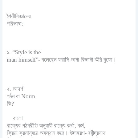
শৈলীবিজ্ঞানের
পরিভাষা:
১. “
Style is the
man himself”-
বলেছেন
ফরাসি ভাষা বিজ্ঞানী অঁরি বুফো।
২. আদর্শ
গঠন বা
Norm
কি
?
বাংলা
বাক্যের গঠনরীতি অনুযায়ী বাক্যে কর্তা
,
কর্ম
,
ক্রিয়া ক্রমান্বয়ে অবস্থান করে। উদাহরণ- রবীন্দ্রনাথ