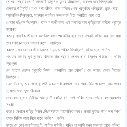
সেনের “মহুয়ার দেশ” কবিতাটি আধুনিক যুগের যান্ত্রিকতা, অবক্ষয় আর বিষন্নতার
বেদনার্ত বাণীমূর্তি। যখন নগর জীবন থেকে হারিয়ে গেছে প্রকৃতির পবিত্রতা, মুছে গেছে
স্বাভাবিক স্নিগ্ধতা, সন্ধ্যার অমলিন উজ্জ্বলতা ঘিরে ফনায়িত
হয়ে ওঠে
ধোয়ার বঙ্কিম নিঃশ্বাস। তখন নগরজীবনের এই অবক্ষয় আর কৃত্রিমতা কবিকে শ্রান্ত
ক্লান্ত
করে। নাগরিক জীবনের ক্লান্তি যখন অসহনীয় হয়ে ওঠে তখনই কবির
মন চলে যায়
তার স্বপ্ন-সাধের মহুয়ার দেশে। নাটোরের
বনলতা সেন যেভাবে জীবনানন্দকে “দুদণ্ড শান্তি দিয়েছিল”, কবিও দুদন্ড শান্তি
পাওয়ার আশায় মুখ লুকিয়ে থাকতে চান মহুয়ার দেশের ছায়া স্নিগ্ধ পরিবেশে। কবির
স্বপ্নের
সে মহুয়ার দেশের প্রকৃতি নির্মল ।অনাবিল তার সৌন্দর্য। সে অবাধে মেলে দিয়েছে
নিজেকে।
ঢেলে দিয়েছে তার স্নেহ। তাই একরাশ স্নিগ্ধতা
তার মেঘ মদির আকাশে ,তার পথের
দু’ধারে মাথা তুলে দাঁড়ানো
দেবদারুর ছায়ায়।নিবিড় অরণ্যানী বেষ্টিত সে দেশ কবির মনের গভীরে রহস্যময়তার
সঞ্চার
করে। সেখানে রাত্রি নির্জন ,নিঃসঙ্গতাকে আলোড়িত করে। মহুয়া ফুলের গন্ধ আর স্পর্শ
তাকে নিবিড় ভাবে ঘিরে থাকে সর্বক্ষণ। কবির
কাছে সে দেশ ক্লান্তিহরণী, শান্তি দায়িনী। যদিও আগ্রাসী যন্ত্র সভ্যতা তাকে মুক্তি