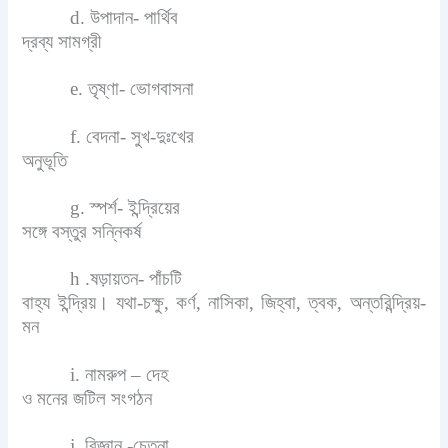
d. উপাদান- পার্থিব
দ্রব্য সামগ্রী
e. তৃষ্ণা- ভোগবাসনা
f. বেদনা- সুখ-দুঃখের
অনুভূতি
g. স্পর্শ- ইন্দ্রিয়ের
সঙ্গে বস্তুর সন্নিকর্ষ
h .ষড়ায়তন- পাঁচটি
বাহ্য ইন্দ্রিয়। যথা-চক্ষু, কর্ণ, নাসিকা, জিহ্বা, ত্বক, অন্তরিন্দ্রিয়-
মন
i. নামরুপ – দেহ
ও মনের জটিল সংগঠন
j. বিজ্ঞান -চেতনা