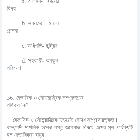
a. আলম্বন- জ্ঞানের
বিষয়
b. সমন্তর – মন বা
চেতনা
c. অধিপতি- ইন্দ্রিয়
d. সহকারী- অনুকূল
পরিবেশ
36. বৈভাষিক ও সৌত্রান্ত্রিক সম্প্রদায়ের
পার্থক্য কি?
বৈভাষিক ও সৌত্রান্ত্রিক উভয়েই বৌদ্ধ সম্প্রদায়ভুক্ত।
বস্তুবাদী দার্শনিক হলেও বস্তু জ্ঞানলাভ বিষয়ে এদের মূল পার্থক্যটি
হল বৈভাষিকরা বাহ্য