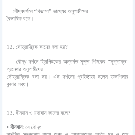
বৌদ্ধদর্শনে “বিভাসা” ভাষ্যের অনুগামীদের
বৈভাষিক বলে।
12. সৌত্রান্ত্রিক কাদের বলা হয়?
বৌদ্ধ দর্শনে ত্রিপিটকের অন্তর্গত সূত্ত পিটকের
“সূত্তান্ত”
গ্রন্থের অনুগামীদের
সৌত্রান্তিক বলা হয়। এই দর্শনের প্রতিষ্ঠাতা হলেন তক্ষশিলার
কুমার লব্ধ।
13. হীনযান ও মহাযান কাদের বলে?
•
হীনযান
: যে বৌদ্ধ
দার্শনিক সম্প্রদায় বাহ্য
জগৎ ও আন্তরজগৎ অর্থাৎ মন ও জড়