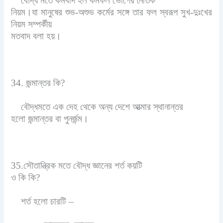
বৌদ্ধ মতে কর্মবাদ হল কর্মফল ভোগের নৈতিক
নিয়ম।যা মানুষের শুভ-অশুভ কর্মের সঙ্গে তার ফল স্বরূপ সুখ-দুঃখের
নিয়ম সম্পর্কীয়
মতবাদ বলা হয়।
34. জন্মান্তর কি?
বৌদ্ধমতে এক দেহ থেকে অন্য দেশে আত্মার স্থানান্তর
হলো জন্মান্তর বা পুনর্জন্ম।
35.সৌতান্ত্রিক মতে বৌদ্ধ জ্ঞানের শর্ত কয়টি
ও কি কি?
শর্ত হলো চারটি –