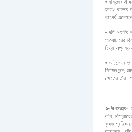
•
বাস্তববাদী ক
হলেও বাস্তব জী
তাৎপর্য এনেছে
•
ধনী শ্রেণীর
অত্যাচারের বির
চিত্র অত্যন্ত 
•
আটপৌরে ভাষা
নিটোল ছন্দ, জীব
ক্ষেত্রে তাঁর 
স
➤
উপসংহার:
কবি, বিদ্রোহে
কৃষক শ্রমিক শ্
করেছেন। তাঁর ব