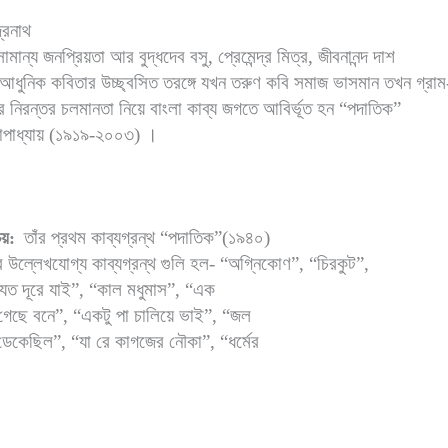
্দ্রনাথ
ান্য জনপ্রিয়তা আর বুদ্ধদেব বসু, প্রেমেন্দ্র মিত্র, জীবনানন্দ দাশ
 আধুনিক কবিতার উচ্ছ্বসিত তরঙ্গে যখন তরুণ কবি সমাজ ভাসমান তখন গ্রাম-
 নিরন্তর চলমানতা নিয়ে বাংলা কাব্য জগতে আবির্ভূত হন “পদাতিক”
োপাধ্যায় (১৯১৯-২০০৩) ।
তাঁর প্রথম কাব্যগ্রন্থ “পদাতিক”(১৯৪০)
য়:
র উল্লেখযোগ্য কাব্যগ্রন্থ গুলি হল- “অগ্নিকোণ”, “চিরকুট”,
“যত দূরে যাই”, “কাল মধুমাস”, “এক
েছে বনে”, “একটু পা চালিয়ে ভাই”, “জল
েকেছিল”, “যা রে কাগজের নৌকা”, “ধর্মের