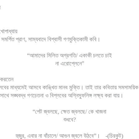
য
খোপাধ্যায়
শে সমর্পিত প্রাণ, সাম্যবাদে বিশ্বাসী গণমুক্তিকামী কবি।
“আমাদের মিলিত অগ্রগতি/ একাকী চলতে চাই
না এরোপ্লেনে”
স করতেন
্লবের মাধ্যমেই আসবে কাঙ্খিত মানব মুক্তি। তাই তার কবিতায় সমসাময়িক
াথে সঙ্ঘবদ্ধ গণচেতনা ও বিপ্লবের অগ্নিস্ফুলিঙ্গ লক্ষ্য করা যায়।
“পেট জ্বলছে, ক্ষেত জ্বলছে/ কে খাজনা
শুধবে?
হুজুর, এবার না বাঁচালে/ আগুন জ্বলে উঠবে”।
-(চিরকুট)