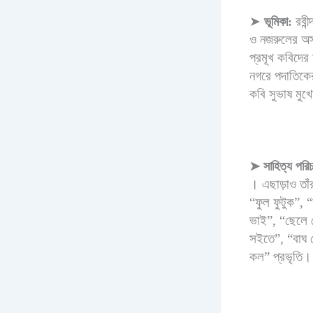
➤
রবীন
ভূমিকা:
ও নজরুলের অসাম
প্রমূখ কবিদের
নগরে পদাতিকের
কবি সুভাষ মুখ
➤
সাহিত্য পরিচ
। এছাড়াও তাঁ
“ফুল ফুটুক”, 
ভাই”, “ছেলে গ
সইতে”, “বাঘ ড
কল” প্রভৃতি।