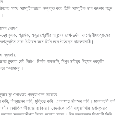
বি
বনের সাথে রোমান্টিকতাকে সম্পৃক্ত করে তিনি রোমান্টিক ভাব কল্পনার নতুন
ন।
 শাসন-শোষণ,
ুদ্ধে কৃষক, শ্রমিক, মজুর শ্রেণীর মানুষের দুঃখ-দুর্দশা ও শ্রেণীসংগ্রামের
সহানুভূতির সঙ্গে চিত্রিত করে তিনি হয়ে উঠেছেন মানবতাবাদী।
 ব্যবহার,
নের টুকরো ছবি নির্মাণ, তির্যক বাকভঙ্গি, নিপুণ চরিত্র-চিত্রন প্রভৃতি
দক্ষতা অসামান্য।
ুভাষ মুখোপাধ্যায় প্রকৃতপক্ষে সাম্যের
র কবি, বিশ্বাসের কবি, মুক্তির কবি- এককথায় জীবনের কবি। মানবদরদী কব
রেণীর নির্যাতিত জীবনের রূপকার। বেদনাকে তিনি বহ্নিশিখায় রূপান্তরিত
ক্তব্য সূর্যকরোদ্দীপ্ত দিনের মতোই স্বচ্ছ। চির চলমানতায় বিশ্বাসী তিনি