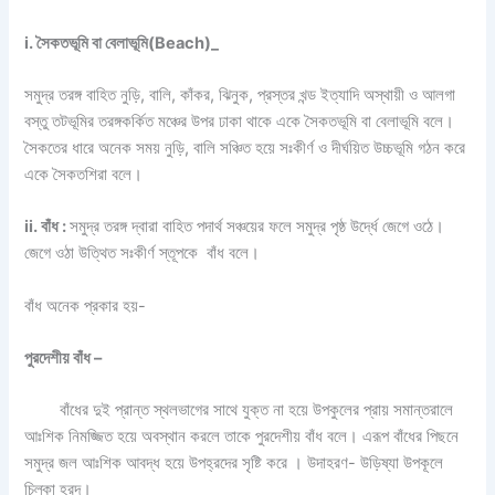
i. সৈকতভূমি বা বেলাভূমি(Beach)_
সমুদ্র তরঙ্গ বাহিত নুড়ি, বালি, কাঁকর, ঝিনুক, প্রস্তর খন্ড ইত্যাদি অস্থায়ী ও আলগা
বস্তু তটভূমির তরঙ্গকর্কিত মঞ্চের উপর ঢাকা থাকে একে সৈকতভূমি বা বেলাভূমি বলে।
সৈকতের ধারে অনেক সময় নুড়ি, বালি সঞ্চিত হয়ে সঃকীর্ণ ও দীর্ঘয়িত উচ্চভূমি গঠন করে
একে সৈকতশিরা বলে।
ii. বাঁধ :
সমুদ্র তরঙ্গ দ্বারা বাহিত পদার্থ সঞ্চয়ের ফলে সমুদ্র পৃষ্ঠ উর্দ্ধে জেগে ওঠে।
জেগে ওঠা উত্থিত সঃকীর্ণ স্তূপকে বাঁধ বলে।
বাঁধ অনেক প্রকার হয়-
পুরদেশীয় বাঁধ –
বাঁধের দুই প্রান্ত স্থলভাগের সাথে যুক্ত না হয়ে উপকুলের প্রায় সমান্তরালে
আঃশিক নিমজ্জিত হয়ে অবস্থান করলে তাকে পুরদেশীয় বাঁধ বলে। এরূপ বাঁধের পিছনে
সমুদ্র জল আঃশিক আবদ্ধ হয়ে উপহ্রদের সৃষ্টি করে । উদাহরণ- উড়িষ্যা উপকূলে
চিল্কা হ্রদ।