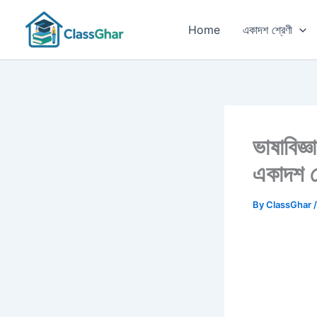
Skip
to
Home
একাদশ শ্রেণী
content
ভাষাবিজ্
একাদশ শ্
By
ClassGhar