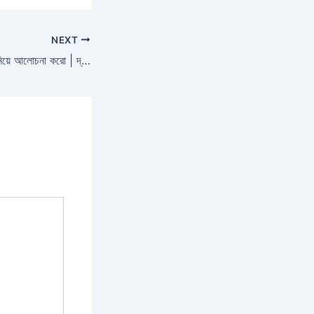
NEXT
শব্দার্থের উপাদানমূল তত্ব নিয়ে আলোচনা করো | দ্বাদশ শ্রেণি নোটস |