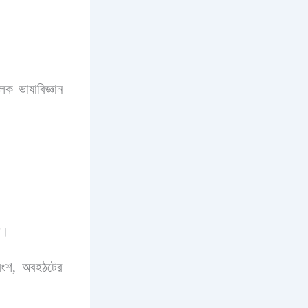
ক ভাষাবিজ্ঞান
়।
রংশ
,
অবহঠটের