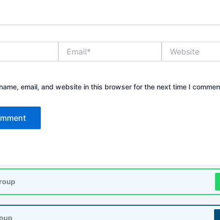
Email*
Website
ame, email, and website in this browser for the next time I commen
roup
roup