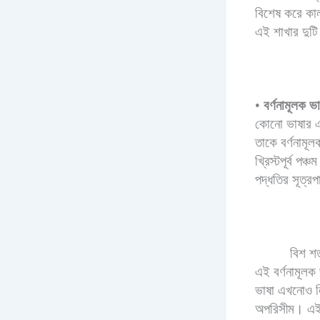
বিশেষ করে কাল
এই শাখার দুটি
•
বর্ণনামূলক ভা
কোনো ভাষার এক
তাকে বর্ণনামূ
খ্রিস্টপূর্ব পঞ
পদ্ধতির সূত্র
বিশ শত
এই বর্ণনামূলক 
ভাষা এখনোও লি
অপরিসীম। এই শ