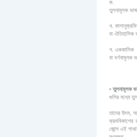
ক.
তুলনামূলক ভাষা
খ. কালানুক্রম
বা ঐতিহাসিক ভ
গ. এককালিক
বা বর্ণনামূলক ভ
•
তুলনামূলক ভা
গুলির মধ্যে ত
তাদের উৎস
,
অ
ক্রমবিকাশের র
জোন্স এই শাখা
সংস্কৃত
,