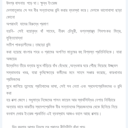
উদগ্র বাসনায়
পড়ে ঘা। ক্ষুব্ধ ইংরেজ
দেশমাতৃকার সে সব বীর সন্তানদের বন্দি করার ব্যবস্থা করে। দেশকে ভালোবাসা ছাড়া
কোনো
অপরাধই
যাদের বিরুদ্ধে প্রমাণ
হয়নি- সেই বয়োবৃদ্ধ খাঁ সাহেব, নীরদ চৌধুরী, ভগ্নস্বাস্থ্য শিবশংকর মিত্র,
মুক্তিযোদ্ধা
সতীশ পাকড়াশীদের। তাছাড়া বন্দি
করা হয়েছে বাংলার শহর ও গ্রামের অগণিত মানুষের বহু বিশ্বস্ত প্রতিনিধিকে। যারা
অজয়ের
উদ্বেলিত তীরে বন্যার মুখে দাঁড়িয়ে বাঁধ বেঁধেছে ,অন্ধকার ঘরে পৌঁছে দিয়েছে উজ্জ্বল
সম্ভাবনার খবর, যারা কৃষিক্ষেত্রে কর্মীদের মনে সাহস সঞ্চার করেছে, কারখানার
শ্রমিকদের
মুখে জাগিয়ে তুলেছে প্রতিবাদের ভাষা, সেই সব নেতা এবং স্বদেশপ্রেমিকদের ও বন্দি
করা
হয় বক্সা জেলে। শুধুমাত্র নিজেদের শাসন কায়েম আর স্বার্থসিদ্ধির নেশায় নির্বিচারে
অন্যায় ভাবে ভারতীয় স্বদেশপ্রেমিক বীর সন্তানদের প্রিয়জনদের থেকে ছিনিয়ে নিয়ে
বনবাস দেবার ইংরেজ প্রবর্তিত এই ব্যবস্থায আজও বহাল আছে বক্সায়।
দিন বদলায় আপন নিয়মে তবু পুরাতন রীতিনীতি বাঁধা পড়ে