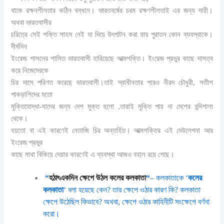
থাকে রক্ষনশীলতার কঠিন বন্ধনে। ভারতবর্ষের চরম রক্ষণশীলতাই এর জন্য দায়ী।
অথবা ভারতবাসীর
চরিত্রে সেই শক্তি সাহস নেই যা দিয়ে উৎপাটন করা যায় পুরাতন কোন ব্যবস্থাকে।
দীর্ঘদিন
ইংরেজ শাসনের শাসিত ভারতবাসী হারিয়েছে আত্মশক্তি। ইংরেজ প্রভুর কাছে দাসত্ব
করে নিজেদেরকে
চির দাসে পরিণত করেছে ভারতবাসী।তাই স্বাধীনতার পরেও নীরদ চৌধুরী, সতীশ
পাকড়াশিদের মতো
মুক্তিযোদ্ধা-যাদের জন্য দেশ মুক্ত হলো ,তারাই মুক্তি পায় না দেশের বন্দিশালা
থেকে।
হয়তো বা এই কারণেই নেতাজি চির অন্তর্হিত। আত্মশক্তির এই দেউলেপনা আর
ইংরেজ প্রভুর
কাছে মাথা বিকিয়ে দেয়ার কারণেই এ ব্যবস্থা আজও বহাল রয়ে গেছে।
“
হঠাৎএকদিন ক্ষেপে উঠল কলের কলকাতা
“
– কলকাতাকে ‘
কলের
কলকাতা
‘ বলা হয়েছে কেন? তার ক্ষেপে ওঠার কারণ কি? কলকাতা
ক্ষেপে উঠেছিল কিভাবে? অথবা, ক্ষেপে ওঠার কাহিনীটি সংক্ষেপে বর্ণনা
করো।