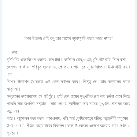
“আর ইংরেজ নেই তবু তার আগের ব্যবস্থাই বহাল আছে বক্সায়”
বক্সা
বন্দিশিবির এক বিশেষ ধরনের জেলখানা। বর্তমানে চোর,গুণ্ডা,খুনি,গাঁট কাটা নিয়ে বক্সা
জেলখানার জীবন পরিবৃত হলেও এদেশে তাদের শাসনকে সুপ্রতিষ্ঠিত ও দীর্ঘস্থায়ী করার
এক
বিশেষ উদ্দেশ্যে ইংরেজরা এই জেল স্থাপন করে। কিন্তু দেশ তার সন্তানের কাছে
মাতৃসমা।
সন্তানের ভালোবাসায় সে পরিপুষ্ট। তাই দেশ মায়ের শৃঙ্খলিত রূপ আর দুর্দশা মেনে নিতে
পারেনি তার অগণিত সন্তান। তারা দেশের স্বাধীনতা আর মায়ের শৃঙ্খলা মোচনের জন্য
আন্দোলন
করে। আন্দোলন করে কলে- কারখানায়, খনি গর্ভে ,কৃষিক্ষেত্রে দরিদ্র শ্রমজীবী মানুষের
উপর শোষণ- পীড়ন অত্যাচারের বিরুদ্ধে।ফলে ইংরেজের এদেশে অন্যায় ভাবে দখল ও
লুণ্ঠনের