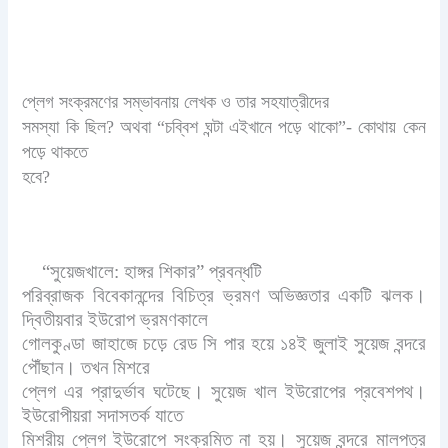
প্লেগ সংক্রমণের সম্ভাবনায় লেখক ও তার সহযাত্রীদের
সমস্যা কি ছিল? অথবা “চব্বিশ ঘন্টা এইখানে পড়ে থাকো”- কোথায় কেন
পড়ে থাকতে
হবে?
“সুয়েজখালে: হাঙ্গর শিকার” প্রবন্ধটি
পরিব্রাজক বিবেকানন্দের বিচিত্র ভ্রমণ অভিজ্ঞতার একটি ঝলক।
দ্বিতীয়বার ইউরোপ ভ্রমণকালে
গোলকুণ্ডা জাহাজে চড়ে রেড সি পার হয়ে ১৪ই জুলাই সুয়েজ বন্দরে
পৌঁছান। তখন মিশরে
প্লেগ এর প্রাদুর্ভাব ঘটেছে। সুয়েজ খাল ইউরোপের প্রবেশপথ।
ইউরোপীয়রা সদাসতর্ক যাতে
মিশরীয় প্লেগ ইউরোপে সংক্রমিত না হয়। সুয়েজ বন্দরে মালপত্র