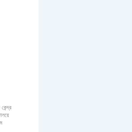
েন্দ্র
ালয়ে
মে