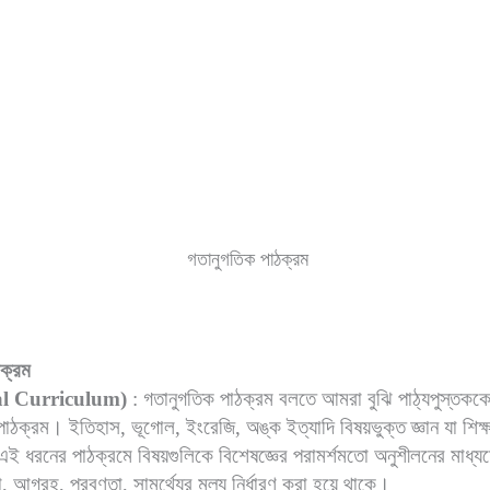
গতানুগতিক পাঠক্রম
ক্রম
al Curriculum)
: গতানুগতিক পাঠক্রম বলতে আমরা বুঝি পাঠ্যপুস্তককে ক
াঠক্রম। ইতিহাস, ভূগোল, ইংরেজি, অঙ্ক ইত্যাদি বিষয়ভুক্ত জ্ঞান যা শিক্ষ
এই ধরনের পাঠক্রমে বিষয়গুলিকে বিশেষজ্ঞের পরামর্শমতো অনুশীলনের মাধ্য
িদা, আগ্রহ, প্রবণতা, সামর্থ্যের মূল্য নির্ধারণ করা হয়ে থাকে।