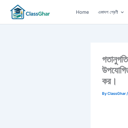
Skip
to
Home
একাদশ শ্রেণী
content
গতানুগত
উপযোগিত
কর।
By
ClassGhar