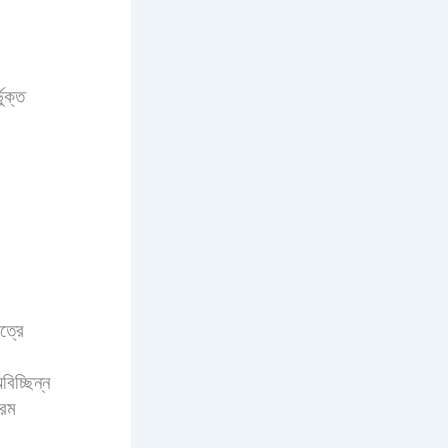
ুক্ত
ত্রে
চ্ছিন্ন
্রম