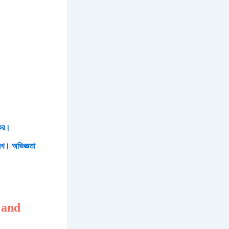
 কর।
েখ। অভিজ্ঞতা
y and