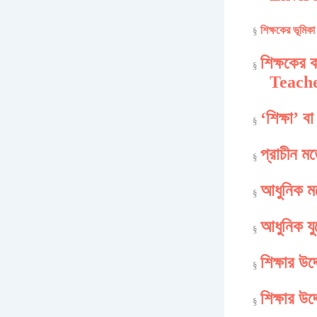
শিক্ষকের ভূম
§
শিক্ষকের
§
Teach
‘শিক্ষা’ 
§
প্রাচীন মত
§
আধুনিক মত
§
আধুনিক যু
§
শিক্ষার উদ
§
শিক্ষার উ
§