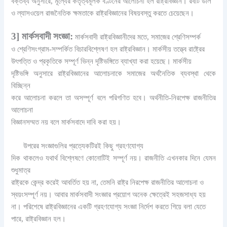
বক্তব্য অনুসারে, মূল্যের কর্তৃত্বমূলক বণ্টনের আলোচনা হল রাষ্ট্রবিজ্ঞান। রবার্ট ডাল
ও ল্যাসওয়েল রাজনৈতিক ক্ষমতাকে রাষ্ট্রবিজ্ঞানের বিষয়বস্তু করতে চেয়েছেন।
3] মার্কসবাদী সংজ্ঞা:
মার্কসবাদী রাষ্ট্রবিজ্ঞানীদের মতে, সমাজের শ্রেণিসম্পর্ক
ও শ্রেণিসংগ্রাম-সম্পর্কিত বিচারবিশ্লেষণ হল রাষ্ট্রবিজ্ঞান। মার্কসীয় তত্ত্বে রাষ্ট্রের
উৎপত্তি ও প্রকৃতিকে সম্পূর্ণ ভিন্ন দৃষ্টিভঙ্গিতে ব্যাখ্যা করা হয়েছে। মার্কসীয়
দৃষ্টিভঙ্গি অনুসারে রাষ্ট্রবিজ্ঞানের আলোচনাকে সমাজের অর্থনৈতিক ব্যবস্থা থেকে
বিচ্ছিন্ন
করে আলোচনা করলে তা অসম্পূর্ণ বলে পরিগণিত হবে। অর্থনীতি-নিরপেক্ষ রাজনীতির
আলােচনা
বিজ্ঞানসম্মত নয় বলে মার্কসবাদে দাবি করা হয়।
উপরের সংজ্ঞাগুলির প্রত্যেকটিরই কিছু গ্রহণযোগ্য
দিক থাকলেও যথার্থ বিশ্লেষণে কোনোটিই সম্পূর্ণ নয়। রাজনীতি এখনকার দিনে যেমন
শুধুমাত্র
রাষ্ট্রকে কেন্দ্র করেই আবর্তিত হয় না, তেমনি রাষ্ট্র নিরপেক্ষ রাজনীতির আলোচনা ও
স্বয়ংসম্পূর্ণ নয়। আবার মার্কসবাদী সংজ্ঞার প্রয়ােগ অনেক ক্ষেত্রেই সহজসাধ্য হয়
না। পরিশেষে রাষ্ট্রবিজ্ঞানের একটি গ্রহণযোগ্য সংজ্ঞা নির্দেশ করতে গিয়ে বলা যেতে
পারে, রাষ্ট্রবিজ্ঞান হল।