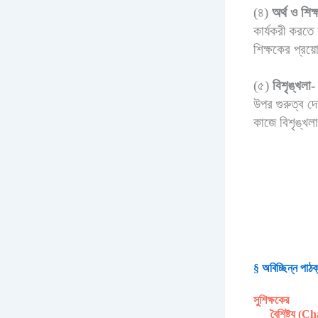
(৪)
অর্থ ও শি
কার্যকরী করতে 
শিক্ষকের প্রয
(৫)
বিশৃঙ্খলা-
উপর গুরুত্ব দে
কাজে বিশৃঙ্খল
§
অবিচ্ছিন্ন
পাঠক
সুশিক্ষকের
বৈশিষ্ট্য 