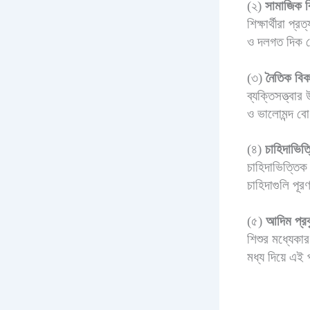
(২)
সামাজিক 
শিক্ষার্থীরা প্
ও দলগত দিক থে
(৩)
নৈতিক বি
ব্যক্তিসত্ত্বা
ও ভালোমন্দ বো
(৪)
চাহিদাভিত
চাহিদাভিত্তিক।
চাহিদাগুলি পূর
(৫)
আদিম প্রবৃ
শিশুর মধ্যেকার
মধ্য দিয়ে এই প