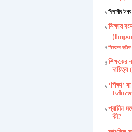
শিক্ষার্থীর উ
§
শিক্ষায় ব
§
(Impor
শিক্ষকের ভূম
§
শিক্ষকের 
§
দায়িত
‘শিক্ষা’ বা
§
Educati
প্রাচীন মত
§
কী?
আধুনিক মত