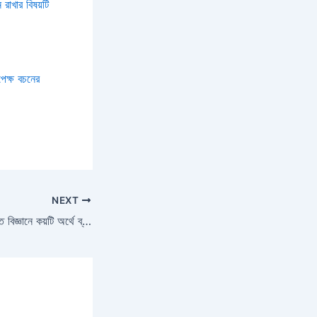
রাখার বিষয়টি
পেক্ষ বচনের
NEXT
মূর্তি কি? মূর্তি কথাটির যুক্তি বিজ্ঞানে কয়টি অর্থে ব্যবহৃত হয়? দৃষ্টান্তসহ ব্যাখ্যা কর | Note with PDF |