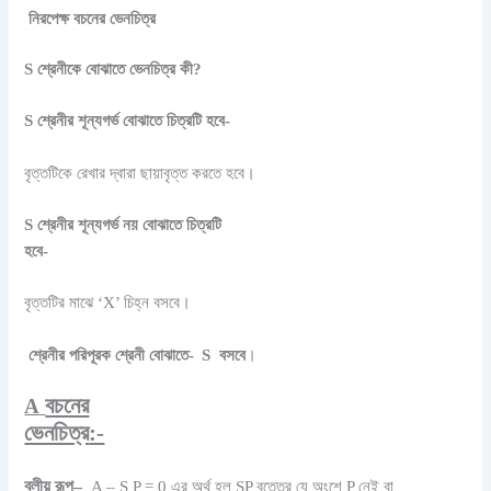
নিরপেক্ষ বচনের ভেনচিত্র
S শ্রেনীকে বোঝাতে ভেনচিত্র কী?
S শ্রেনীর শূন্যগর্ভ বোঝাতে চিত্রটি হবে-
বৃত্তটিকে রেখার দ্বারা ছায়াবৃত্ত করতে হবে।
S শ্রেনীর শূন্যগর্ভ নয় বোঝাতে চিত্রটি
হবে-
বৃত্তটির মাঝে ‘X’ চিহ্ন বসবে।
শ্রেনীর পরিপূরক শ্রেনী বোঝাতে-
S বসবে
।
বচনের
A
ভেনচিত্র
:-
বুলীয় রূপ–
A – S P = 0 এর অর্থ হল SP বৃত্তের যে অংশে P নেই বা