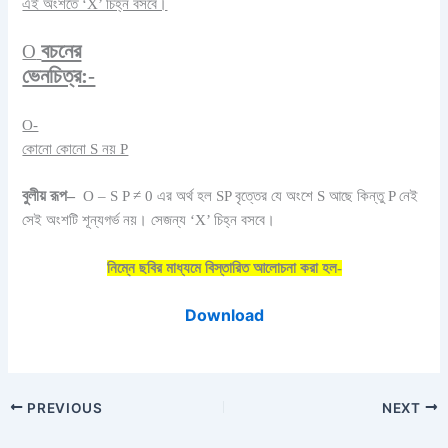
এই অংশতে ‘X’ চিহ্ন বসবে।
বচনের
O
ভেনচিত্র:-
O-
কোনো কোনো S নয় P
বুলীয় রূপ–
O – S P
≠
0 এর অর্থ হল SP বৃত্তের যে অংশে S আছে কিন্তু P নেই
সেই অংশটি শূন্যগর্ভ নয়। সেজন্য ‘X’ চিহ্ন বসবে।
নিম্নে ছবির মাধ্যমে বিস্তারিত আলোচনা করা হল-
Download
PREVIOUS
NEXT