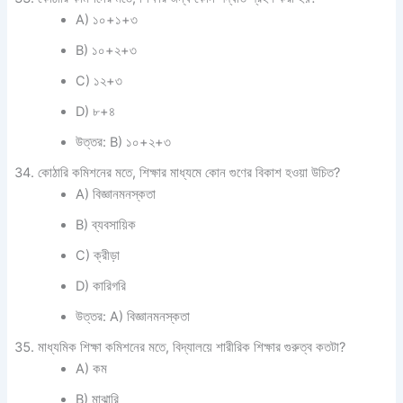
A) ১০+১+৩
B) ১০+২+৩
C) ১২+৩
D) ৮+৪
উত্তর: B) ১০+২+৩
কোঠারি কমিশনের মতে, শিক্ষার মাধ্যমে কোন গুণের বিকাশ হওয়া উচিত?
A) বিজ্ঞানমনস্কতা
B) ব্যবসায়িক
C) ক্রীড়া
D) কারিগরি
উত্তর: A) বিজ্ঞানমনস্কতা
মাধ্যমিক শিক্ষা কমিশনের মতে, বিদ্যালয়ে শারীরিক শিক্ষার গুরুত্ব কতটা?
A) কম
B) মাঝারি