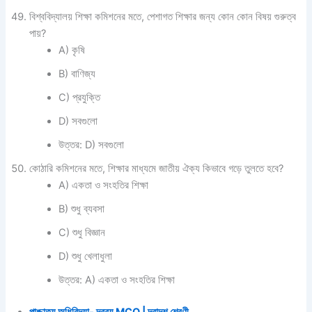
বিশ্ববিদ্যালয় শিক্ষা কমিশনের মতে, পেশাগত শিক্ষার জন্য কোন কোন বিষয় গুরুত্ব
পায়?
A) কৃষি
B) বাণিজ্য
C) প্রযুক্তি
D) সবগুলো
উত্তর: D) সবগুলো
কোঠারি কমিশনের মতে, শিক্ষার মাধ্যমে জাতীয় ঐক্য কিভাবে গড়ে তুলতে হবে?
A) একতা ও সংহতির শিক্ষা
B) শুধু ব্যবসা
C) শুধু বিজ্ঞান
D) শুধু খেলাধুলা
উত্তর: A) একতা ও সংহতির শিক্ষা
পাশ্চাত্য অধিবিদ্যা- দ্রব্য MCQ | দ্বাদশ শ্রেণী