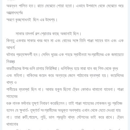
অরন্ধন পালিত হত। রাতে মেঝেতে শোয়া হতো। এভাবে উপবাসে থেকে মেঝেতে শুয়ে
আত্মোৎসর্গের
স্মরণে কৃচ্ছসাধনই
ছিল এর উদ্দেশ্য।
সাকার তাৎপর্য গল্প শ্রোতার কাছে অজানাই ছিল।
কিন্তু একবার সাকার খবর শুনে মা এবং বোনের সঙ্গে তিনি পাঞ্জা সাহেব যান এবং এক
আশ্চর্য
ঘটনার প্রত্যক্ষদর্শী হন। সেদিন দূরের এক শহরে স্বাধীনতা সংগ্রামীদের এক জমায়েতে
নিরস্ত্র
ভারতীয়দের উপর গুলি চালায় ফিরিঙ্গিরা। গুলিবিদ্ধ হয়ে মারা যান বহু শিশু থেকে বৃদ্ধ
এবং মহিলা। বাকিদের কয়েদ করে অন্যত্র জেলে পাঠানোর ব্যবস্থা হয়। কয়েদিদের
খাদ্য ও
পানীয়ের ব্যবস্থা ছিল না। আবার হুকুম ছিলো ট্রেন কোথাও থামানো যাবেনা। পাঞ্জা
সাহেবের
গুরু নানক মর্দানার তৃষ্ণা নিবারণ করেছিলেন। তাই পাঞ্জা সাহেবের লোকজন দৃঢ় প্রতিজ্ঞ
হলেন যে ক্ষুধার্ত- তৃষ্ণার্ত সংগ্রামীদের অভুক্ত অবস্থায় এখান থেকে যেতে দেওয়া যায়
না। তারা রুটি,পায়েস, লুচি, ডাল প্রভৃতি খাদ্য স্টেশনের ডাই করে রাখে। ট্রেন
থামানোর