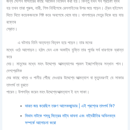
জন্য স্টেশন মাস্টারের কাছে আবেদন নিবেদন করা হয়। কিন্তু যখন সব প্রচেষ্টা ব্যর্থ
হয় তখন তারা পুরুষ, নারী, শিশু নির্বিশেষে রেললাইনের উপর শুয়ে পড়েন। ট্রেন হুইসেল
দিতে দিতে কয়েকজনকে পিষ্ট করে অবশেষে থেমে যায়। খালপাড়ের সেতুর দিকে বয়ে যায়
রক্তের
স্রোত।
এ ঘটনায় তিনি অত্যন্ত বিহ্বল হয়ে পড়েন। তার মনের
মধ্যে ওঠে আলোড়ন। হঠাৎ যেন এক অকাট্য যুক্তি তার পূর্বের সর্ব ধারণাকে ভ্রান্ত
করে
দেয়। মানুষের মধ্যে মহৎ উদ্দেশ্যে আত্মত্যাগের প্রবল ইচ্ছাশক্তির সন্ধান পান।
দেশপ্রেমিক
দের কাছে খাদ্য ও পানীয় পৌঁছে দেওয়ার উদ্দেশ্যে
আত্মত্যাগ বা মৃত্যুবরণই যে সাকার
তাৎপর্য তা বুঝতে
পারেন। উপলব্ধি করেন মহৎ উদ্দেশ্যেআত্মত্যাগ ই হল সাকা।
ভারত জয় করেছিল তরুণ আলেকজান্ডার | এই প্রশ্নের তাৎপর্য কি?
বিভাব নাটকে শম্ভু মিত্রের নাট্য ভাবনা এবং নাট্যরীতির অভিনবত্ব
সম্পর্কে আলোচনা করো