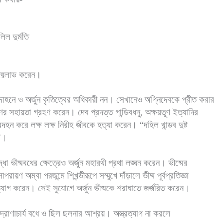
লিল দুর্মতি
 জয়লাভ করেন।
দাহনে ও অর্জুন কৃতিত্বের অধিকারী নন। সেখানেও অগ্নিদেবকে প্রীত করার
ণের সহায়তা গ্রহণ করেন। দেব প্রদত্ত গান্ডিবধনু, অক্ষয়তূণ ইত্যাদির
বদহন করে লক্ষ লক্ষ নিরীহ জীবকে হত্যা করেন। “দহিল খান্ডব দুষ্ট
ে”।
্ধা ভীষ্মবধের ক্ষেত্রেও অর্জুন মহারথী প্রথা লঙ্ঘন করেন। ভীষ্মের
পরায়ণ অম্বা পরজন্মে শিখন্ডীরূপে সম্মুখে দাঁড়ালে ভীষ্ম পূর্বপ্রতিজ্ঞা
র ত্যাগ করেন। সেই সুযোগে অর্জুন ভীষ্মকে শরাঘাতে জর্জরিত করেন।
 দ্রোণাচার্য বধে ও ছিল ছলনার আশ্রয়। অস্ত্রত্যাগ না করলে