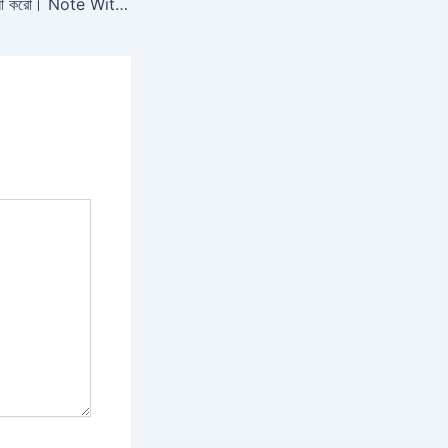
নীলধ্বজের চরিত্র আলোচনা করো। Note With PDF Download |