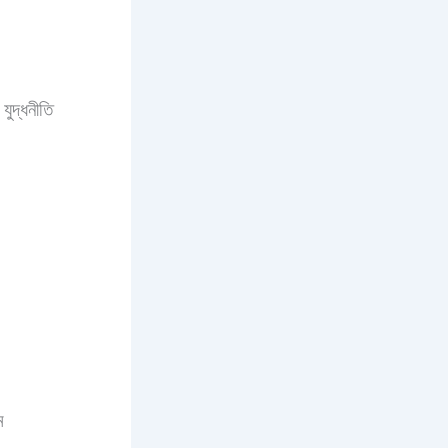
ুদ্ধনীতি
ম