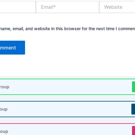
Email*
Website
ame, email, and website in this browser for the next time I commen
roup
roup
roup