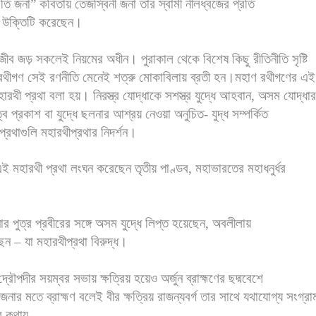
তি জনা” কবিতায় তেজস্বিনী জনা তার স্বামী নীলধ্বজের প্রতি
ক উক্তিটি করেছেন।
ীব জড় সকলেই নিয়মের অধীন। পুরাকাল থেকে বিশেষ কিছু রীতিনীতি সৃষ্টি
থীগণ সেই রণনীতি মেনেই শত্রু মোকাবিলায় ব্রতী হন।মহাণ রথীগণের এই য
ারথী প্রথা বলা হয়। নিরস্ত্র যোদ্ধাকে সশস্ত্র যুদ্ধে আহবান, অসম যোদ্ধার
রত্ব প্রকাশ বা যুদ্ধে ছলনার আশ্রয় নেওয়া অনুচিত- যুদ্ধ সম্পর্কিত
্রথাগুলি মহারথীপ্রথার নিদর্শন।
 এই মহারথী প্রথা লংঘন করেছেন তৃতীয় পাণ্ডব, মহাভারতের মহাধনুর্ধর
ার পুত্র প্রবীরের সঙ্গে অসম যুদ্ধে লিপ্ত হয়েছেন, অবলীলায়
ন – যা মহারথীপ্রথা বিরুদ্ধ।
্রৌপদীর সয়ম্বর সভায় ক্ষত্রিয় হয়েও অর্জুন ব্রাহ্মণের ছদ্মবেশে
ার মতে ব্রাহ্মণ বলেই বীর ক্ষত্রিয় রাজন্যবর্গ তার সাথে যথাযোগ্য সংগ্রা
 কথায়-