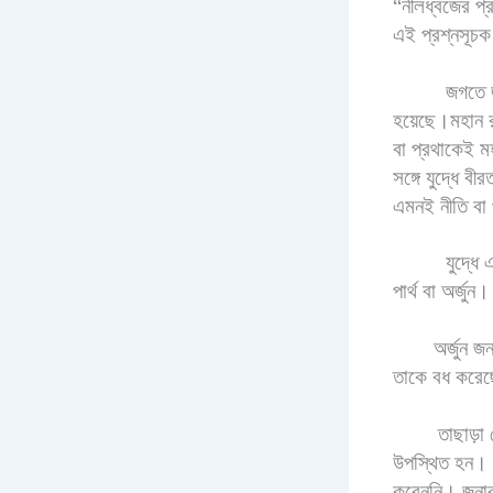
“নীলধ্বজের প্র
এই প্রশ্নসূচ
জগতে জ
হয়েছে।মহান র
বা প্রথাকেই মহ
সঙ্গে যুদ্ধে বী
এমনই নীতি বা প
যুদ্ধে
পার্থ বা অর্জুন।
অর্জুন জন
তাকে বধ করেছে
তাছাড়া দ
উপস্থিত হন। জন
করেননি। জনার