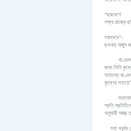
“ছদ্মবেশে
লক্ষ্য রাজ্যে ছ
সয়ম্বরে”-
ছলনায় অর্জুন
খাণ্ডব
জন্য তিনি কৃষ্
সাহায্যে খাণ্ড
কৃষ্ণের সহায়
মহাযোদ
প্রতি প্রতিহিংসা
অনুযায়ী অস্ত্
মহা ধনুর্ধর