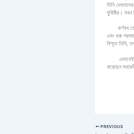
তিনি দেবতাদে
যুধিষ্ঠির। যখন
কর্ণবধ তো
এবং গুরু পরশু
বিস্মৃত তিনি, 
এভাবেই ব
করেছেন মহারথী
PREVIOUS