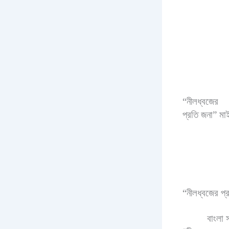
“নীলধ্বজের
প্রতি জনা” মা
“নীলধ্বজের প্
বাংলা 